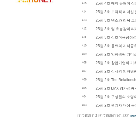
25권 4호 애착 유형이 심
415
25권 3호 도덕적 리더십
414
25권 3호 냉소와 침묵 
413
25권 3호 팀 효능감과 
412
25권 3호 상호작용공정
411
25권 3호 동료의 지식
410
25권 2호 임파워링 리더
409
25권 2호 창업기업의 기
408
25권 2호 상사의 임파
407
25권 2호 The Relationshi
406
25권 2호 LMX 양가성과
405
25권 2호 구성원의 소명
404
25권 2호 관리자 대상 공
403
5
[1]
[2]
[3]
[4]
[6]
[7]
[8]
[9]
[10]
..
[32]