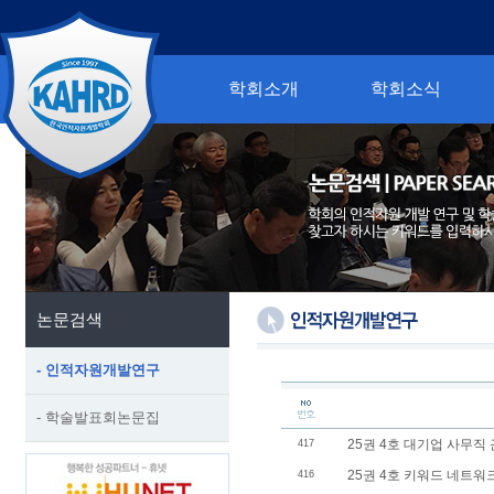
학회소개
학회소식
논문검색
- 인적자원개발연구
- 학술발표회논문집
25권 4호 대기업 사무직
417
25권 4호 키워드 네트워
416